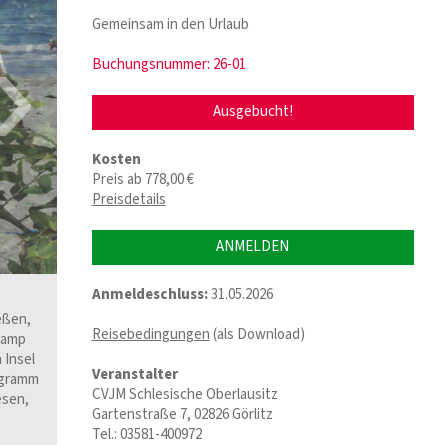
›
Gemeinsam in den Urlaub
Buchungsnummer: 26-01
Ausgebucht!
Kosten
Preis ab 778,00 €
Preisdetails
ANMELDEN
Anmeldeschluss:
31.05.2026
eßen,
Reisebedingungen
(als Download)
ncamp
 Insel
Veranstalter
ogramm
CVJM Schlesische Oberlausitz
esen,
Gartenstraße 7, 02826 Görlitz
Tel.: 03581-400972