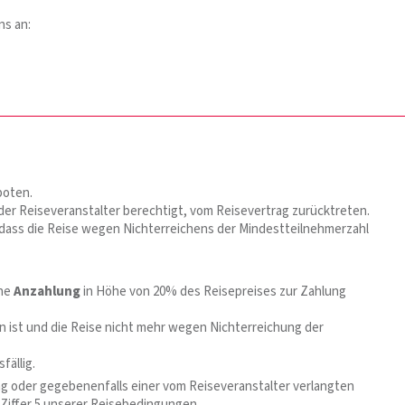
ns an:
boten.
 der Reiseveranstalter berechtigt, vom Reisevertrag zurücktreten.
, dass die Reise wegen Nichterreichens der Mindestteilnehmerzahl
ine
Anzahlung
in Höhe von 20% des Reisepreises zur Zahlung
n ist und die Reise nicht mehr wegen Nichterreichung der
fällig.
g oder gegebenenfalls einer vom Reiseveranstalter verlangten
Ziffer 5 unserer Reisebedingungen.