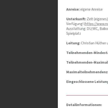
Anreise:
eigene Anreise
Unterkunft:
Zelt (eigenes)
Verfügung! (
https://www.n
Ausstattung: DU/WC, Balkon
Spielplatz
Leitung:
Christian Hüther 
Teilnehmenden-Mindesta
Teilnehmenden-Maximala
Maximalteilnehmendenz
Eingeschlossene Leistun
Detailinformationen: