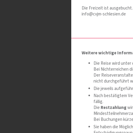
Die Freizeit ist ausgebucht.
info@cvjm-schlesien.de
Weitere wichtige Inform
Die Reise wird unter
Bei Nichterreichen di
Der Reiseveranstalte
nicht durchgeführt w
Die jeweils aufgeführ
Nach bestätigtem Ve
fällig.
Die
Restzahlung
wir
Mindestteilnehmerza
Bei Buchungen kürzer 
Sie haben die Möglic
Entschädigungspausch