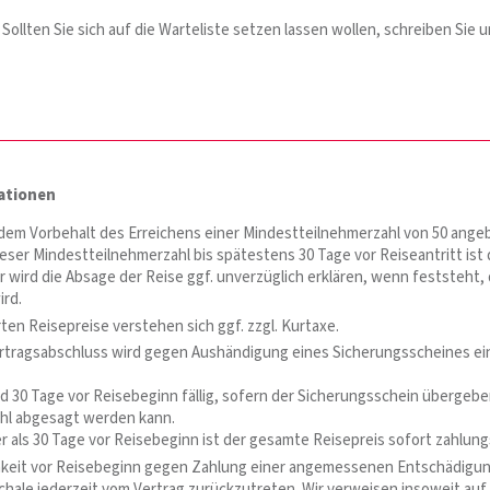
 Sollten Sie sich auf die Warteliste setzen lassen wollen, schreiben Sie u
ationen
 dem Vorbehalt des Erreichens einer Mindestteilnehmerzahl von 50 ange
eser Mindestteilnehmerzahl bis spätestens 30 Tage vor Reiseantritt ist
r wird die Absage der Reise ggf. unverzüglich erklären, wenn feststeht
ird.
ten Reisepreise verstehen sich ggf. zzgl. Kurtaxe.
rtragsabschluss wird gegen Aushändigung eines Sicherungsscheines e
d 30 Tage vor Reisebeginn fällig, sofern der Sicherungsschein übergebe
hl abgesagt werden kann.
als 30 Tage vor Reisebeginn ist der gesamte Reisepreis sofort zahlungs
hkeit vor Reisebeginn gegen Zahlung einer angemessenen Entschädigun
ale jederzeit vom Vertrag zurückzutreten. Wir verweisen insoweit auf 