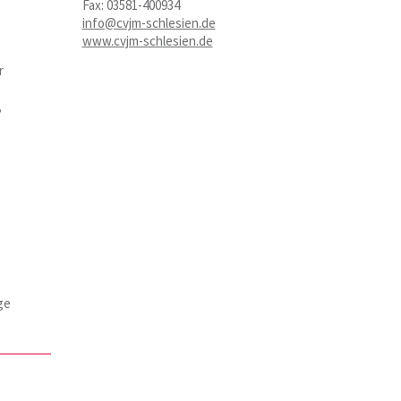
Fax: 03581-400934
info@cvjm-schlesien.de
www.cvjm-schlesien.de
r
,
ge