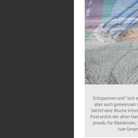
‹
Entspannen und "sich e
aber auch gemeinsam si
bietet eine Woche inte
Poel und in der alten H
jeweils für Kleinkinde
zum Gesprä