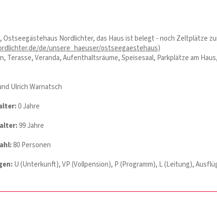
, Ostseegästehaus Nordlichter, das Haus ist belegt - noch Zeltplätze zu
ordlichter.de/de/unsere_haeuser/ostseegaestehaus
)
, Terasse, Veranda, Aufenthaltsräume, Speisesaal, Parkplätze am Haus
und Ulrich Warnatsch
lter:
0 Jahre
lter:
99 Jahre
ahl:
80 Personen
gen:
U (Unterkunft), VP (Vollpension), P (Programm), L (Leitung), Ausflü