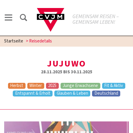
GEMEINSAM REISEN –
GEMEINSAM LEBEN!
Startseite
>
Reisedetails
JUJUWO
28.11.2025 BIS 30.11.2025
Herbst
Winter
2025
Junge Erwachsene
Fit & Aktiv
Entspannt & Erholt
Glauben & Leben
Deutschland