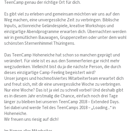
TeenCamp genau der richtige Ort für dich.
Es gibt viel zu erleben und gemeinsam möchten wir uns auf den
Weg machen, eine unvergessliche Zeit zu verbringen. Biblische
Inputs, actionreiche Geländespiele, kreative Workshops und
einzigartige Abendprogramme erwarten dich. Übernachten werden
wir in gemütlichen Bauwagen, Gruppenzelten oder unter dem wohl
schönsten Sternenhimmel Thüringens.
Das TeenCamp Hoheneiche hat schon so manchen geprägt und
verändert. Für viele ist es aus den Sommerferien gar nicht mehr
wegzudenken. Vielleicht bist du ja die nächste Person, die durch
dieses einzigartige Camp-Feeling begeistert wird?
Unser junges und hochmotiviertes Mitarbeiterteam erwartet dich
und freut sich, mit dir eine unvergessliche Woche zu verbringen.
Nur eine Woche? Das ist ja viel zu schnell vorbei! Und deshalb gibt
es in diesem Jahr erstmalig die Chance, einfach noch drei Tage
länger zu bleiben bei unseren TeenCamp 2018 – Extended Days.
Sei dabei und werde Teil des TeenCamps 2018 – „Loading...“ in
Hoheneiche.
Wir freuen uns riesig auf dich!