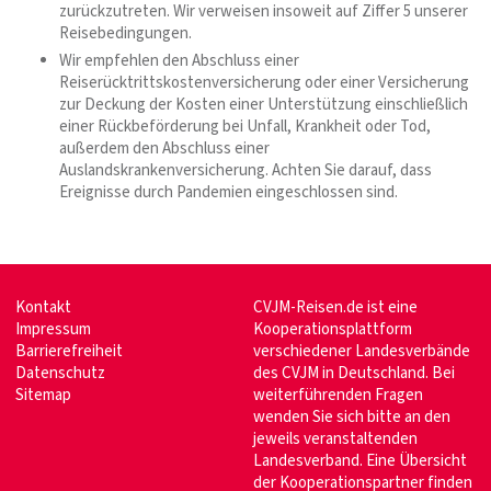
zurückzutreten. Wir verweisen insoweit auf Ziffer 5 unserer
Reisebedingungen.
Wir empfehlen den Abschluss einer
Reiserücktrittskostenversicherung oder einer Versicherung
zur Deckung der Kosten einer Unterstützung einschließlich
einer Rückbeförderung bei Unfall, Krankheit oder Tod,
außerdem den Abschluss einer
Auslandskrankenversicherung. Achten Sie darauf, dass
Ereignisse durch Pandemien eingeschlossen sind.
Kontakt
CVJM-Reisen.de ist eine
Impressum
Kooperationsplattform
Barrierefreiheit
verschiedener Landesverbände
Datenschutz
des CVJM in Deutschland. Bei
Sitemap
weiterführenden Fragen
wenden Sie sich bitte an den
jeweils veranstaltenden
Landesverband. Eine Übersicht
der Kooperationspartner finden