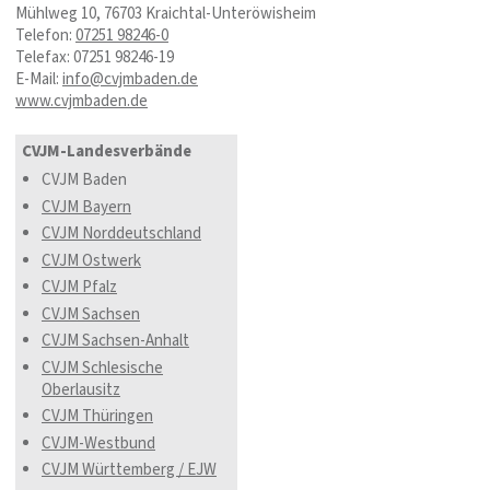
Mühlweg 10, 76703 Kraichtal-Unteröwisheim
Telefon:
07251 98246-0
Telefax: 07251 98246-19
E-Mail:
info@cvjmbaden.de
www.cvjmbaden.de
CVJM-Landesverbände
CVJM Baden
CVJM Bayern
CVJM Norddeutschland
CVJM Ostwerk
CVJM Pfalz
CVJM Sachsen
CVJM Sachsen-Anhalt
CVJM Schlesische
Oberlausitz
CVJM Thüringen
CVJM-Westbund
CVJM Württemberg / EJW