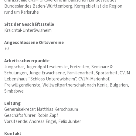
umfasst alle CVJM Ortsvereine im badischen Landesteil des
Bundeslandes Baden-Württemberg. Kerngebiet ist die Region
rund um Karlsruhe
Sitz der Geschäftsstelle
Kraichtal-Unteröwisheim
Angeschlossene Ortsvereine
70
Arbeitsschwerpunkte
Jungschar, Jugendgottesdienste, Freizeiten, Seminare &
Schulungen, Junge Erwachsene, Familienarbeit, Sportarbeit, CVJM
Lebenshaus "Schloss Unteröwisheim", CVJM-Marienhof,
Freiwilligendienste, Weltweitpartnerschaft nach Kenia, Bulgarien,
Simbabwe
Leitung
Generalsekretär: Matthias Kerschbaum
Geschäftsführer: Robin Zapf
Vorsitzende: Andreas Engel, Felix Junker
Kontakt