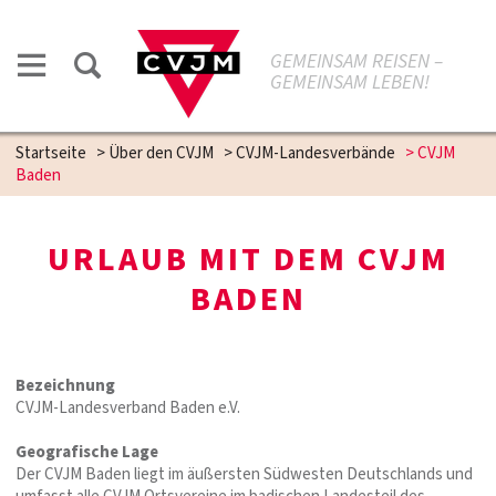
GEMEINSAM REISEN –
GEMEINSAM LEBEN!
Startseite
>
Über den CVJM
>
CVJM-Landesverbände
>
CVJM
Baden
URLAUB MIT DEM CVJM
BADEN
Bezeichnung
CVJM-Landesverband Baden e.V.
Geografische Lage
Der CVJM Baden liegt im äußersten Südwesten Deutschlands und