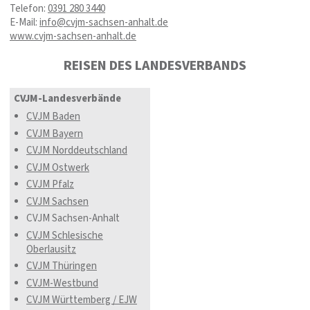
Telefon:
0391 280 3440
E-Mail:
info@cvjm-sachsen-anhalt.de
www.cvjm-sachsen-anhalt.de
REISEN DES LANDESVERBANDS
CVJM-Landesverbände
CVJM Baden
CVJM Bayern
CVJM Norddeutschland
CVJM Ostwerk
CVJM Pfalz
CVJM Sachsen
CVJM Sachsen-Anhalt
CVJM Schlesische
Oberlausitz
CVJM Thüringen
CVJM-Westbund
CVJM Württemberg / EJW